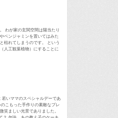
。 わが家の玄関空間は陽当たり
ラやベンジャミンを置いてはみた
と枯れてしまうのです。 という
ン（人工観葉植物）にすることに
は 若いママのスペシャルデーであ
心のこもった手作りの素敵なプレ
も微笑ましい光景でありました。
て？ 勿論、あの教え子のケーキ