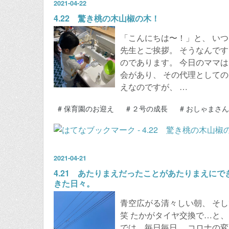
2021
-
04
-
22
4.22 驚き桃の木山椒の木！
「こんにちは〜！」と、 い
先生とご挨拶。 そうなんです
のであります。 今日のママは
会があり、 その代理としての
えなのですが、 …
#
保育園のお迎え
#
２号の成長
#
おしゃまさん
2021
-
04
-
21
4.21 あたりまえだったことがあたりまえに
きた日々。
青空広がる清々しい朝、 そ
笑 たかがタイヤ交換で…と、
では、毎日毎日、 コロナの変