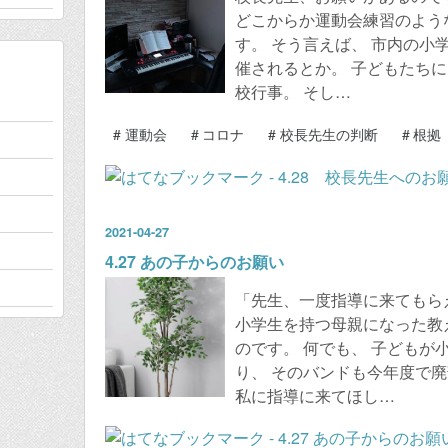
どこからか運動会練習のよう
す。 そう言えば、 市内の小
催されるとか。 子どもたちに
校行事。 そし…
#
運動会
#
コロナ
#
校長先生の判断
#
根拠
2021
-
04
-
27
4.27 あの子からのお願い
「先生、一度指導に来てもらえ
小学生を持つ母親になった教
のです。 何でも、 子どもが
り、 そのバンドも今年度で廃
私に指導に来てほし…