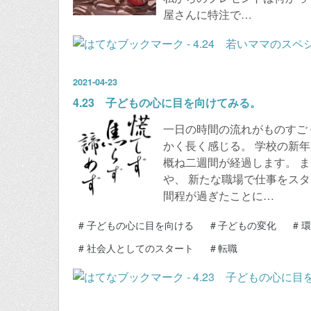
屋さんに特注で…
2021
-
04
-
23
4.23 子どもの心に目を向けてみる。
一日の時間の流れがものすご
かく長く感じる。 学校の新
概ね二週間が経過します。 
や、 新たな職場で仕事をスタ
間程が過ぎたことに…
#
子どもの心に目を向ける
#
子どもの変化
#
環
#
社会人としてのスタート
#
転職