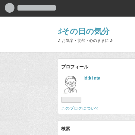
♯その日の気分
♪ お気楽・徒然・心のままに ♪
プロフィール
id:k1nta
このブログについて
検索