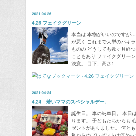
2021
-
04
-
26
4.26 フェイクグリーン
本当は 本物がいいのですが…
が悪く これまで大型のパキ
ものの どうしても数ヶ月経つ
こともあり フェイクグリー
決意。 目下、高さ1…
2021
-
04
-
24
4.24 若いママのスペシャルデー。
誕生日。 車の納車日。 本日
ります。 子どもたちからも 
ゼントがありました。 何と
私からのプレゼントは何かっ