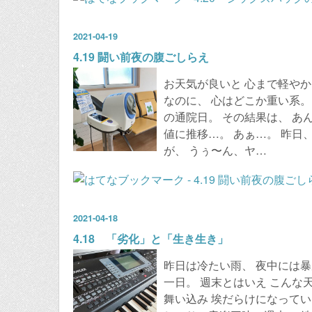
2021
-
04
-
19
4.19 闘い前夜の腹ごしらえ
お天気が良いと 心まで軽やか
なのに、 心はどこか重い系。
の通院日。 その結果は、 あ
値に推移…。 あぁ…。 昨日
が、 うぅ〜ん、ヤ…
2021
-
04
-
18
4.18 「劣化」と「生き生き」
昨日は冷たい雨、 夜中には暴
一日。 週末とはいえ こんな
舞い込み 埃だらけになってい