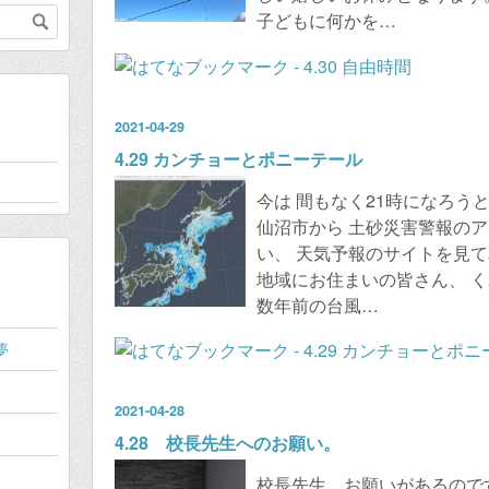
子どもに何かを…
2021
-
04
-
29
4.29 カンチョーとポニーテール
今は 間もなく21時になろう
仙沼市から 土砂災害警報のア
い、 天気予報のサイトを見て
地域にお住まいの皆さん、 
数年前の台風…
夢
2021
-
04
-
28
4.28 校長先生へのお願い。
校長先生、お願いがあるので