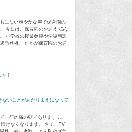
つもにない爽やかな声で保育園の
。 今日は、保育園のお迎えKGな
、 小学校の授業参観や学級懇談
緊急登板。 たかが保育園のお迎
できないことがあたりまえになって
して、筋肉痛の朝であります…。
 情けなくなります。 さて、TV
異株、感染者数、 まん防や緊急