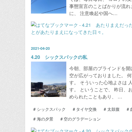
事態宣言のことばかりが流れ
に、 注意喚起や国へ…
2021
-
04
-
20
4.20 シックスパックの私
今朝、部屋のブラインドを開
空が広がっておりました。 
す。 そういった心地よさは 
す。 ということで、 昨日、
められたこともあり、 …
#
シックスパック
#
タイヤ交換
#
太鼓腹
#
#
海の夕景
#
空のグラデーション